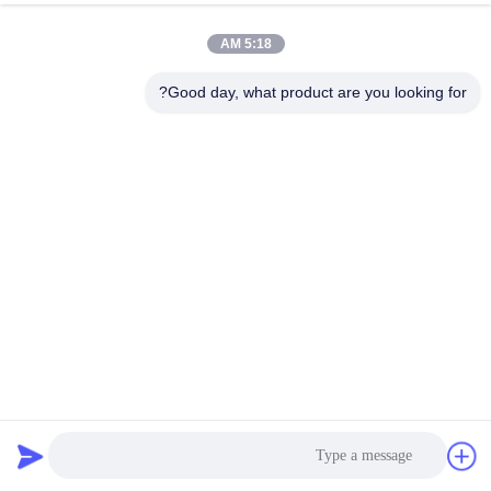
5:18 AM
جولة
في
Good day, what product are you looking for?
المعمل
مراقبة
الجودة
اتصل
بنا
الأمن قوي الموسع شبكة الماس المعدنية وضوح عالية الموصلية
أخبار
جيدة
توسيع شبكة الأسلاك المعدنية
2025-05-29
اطلب