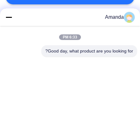
Amanda
فئات شعبية
جميع
6:33 PM
التعبئة برج معدني
التعبئة المعدنية الهيكلية
Good day, what product are you looking for?
التعبئة المعدنية
التراب سلكية
عشوائي
غير القابل للصدأ شبكة
ممشى الصلب صريف
أسلاك الفولاذ تصفية
شبكة سلكية السيد دي
السور الصلب المبارزة
الوسادة