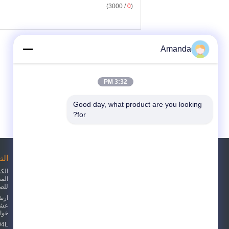
/ 3000)
0
(
Amanda
3:32 PM
Good day, what product are you looking 
for?
طلب اقتباس
الت
الكر
للصدأ 
أرسلت
ارتف
sgs
عشوا
خواتم 