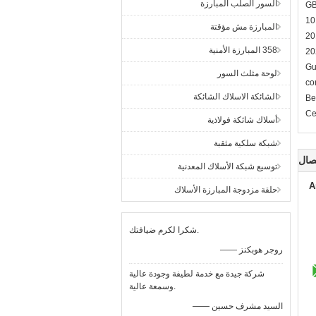
السور الصلب المبارزة
GB
1
المبارزة مش مؤقتة
20
358 المبارزة الأمنية
20
Gu
لوحة مثلث السور
co
الشائكة الاسلاك الشائكة
Be
Ce
أسلاك شائكة فولاذية
شبكة سلكية مثقبة
صال
توسيع شبكة الأسلاك المعدنية
A
حلقة مزدوجة المبارزة الأسلاك
شكرا لكرم ضيافتك.
—— روجر هوبكنز
شركة جيدة مع خدمة لطيفة وجودة عالية
وسمعة عالية.
—— السيد مشرف حسين