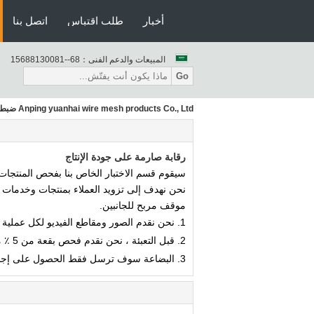
أخبار
طلب اقتباس
اتصل بنا
المبيعات والدعم الفنى：
86--18003188651
Go
Anping yuanhai wire mesh products Co., Ltd ضبط الجودة
رقابة صارمة على جودة الإنتاج
سيقوم قسم الاختبار الخاص بنا بفحص المنتجات من
نحن نهدف إلى تزويد العملاء بمنتجات وخدمات ع
موقف مربح للجانبين.
1. نحن نقدم الصور ومقاطع الفيديو لكل عملية إنتاجنا.
2. قبل التعبئة ، نحن نقدم فحص بقعة من 5 ٪ من المنتجات.
3. البضاعة سوف ترسل فقط الحصول على إجابة مؤكدة