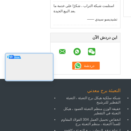
استلمت شبكة التراب ، شكرًا على خدمة ما
بعد البيع الجيدة.
—— تشيديسو سيدي
ابن دردش الآن
التعبئة برج معدني
شبكة سلكية هيكل برج التعبئة ، التعبئة
التقطير للترشيح
خفيفة الوزن منظم التعبئة العمود ، هيكل
التعبئة في التقطير
انخفاض تحميل العمل 304 الفولاذ المقاوم
للصدأ التعبئة ، منظم التعبئة برج
ارتفاع تدفق المعادن برج التعبئة مكافحة