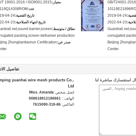
GB/T24001-2016
معيار:
/T 19001-2016 / ISO9001:2015
10119E21896R
عدد:
0119Q14308ROM
لقضية:
2019-04-24
تاريخ القضية:
19-04-24
لاحية:
2022-04-23
تاريخ انتهاء الصلاحية:
22-04-23
Guardrail net,sou
نطاق / متوسط:
ardrail net,sound barrier,screen
rrugated packing,screen defoamer production
corrugated packi
Beijing Zhonglian
صدر عن:
ijing Zhongliantianrun Certification
nter
Center
تفاصيل الات
ل استفسارك مباشرة لنا
nping yuanhai wire mesh products Co.,
Ltd
اتصل شخص:
Miss. Amanda
الهاتف ::
008618812186661
الفاكس:
86-318-7615090