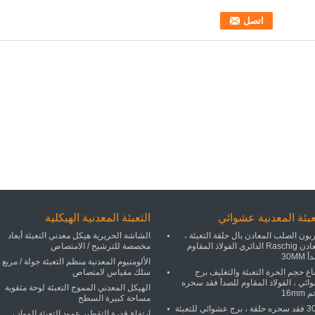
عبئة المعدنية عشوائي
التعبئة المعدنية الهيكلية
بون الصلب المعادن بال حلقة التعبئة ،
الشاشة الحريرية هيكل معدني التعبئة أبعاد
المعادن Raschig الدائري الفولاذ المقاوم
مخصصة للترشيح / الامتصاص
30MM
الألومنيوم المعدنية منظم التعبئة جولة / مربع
اع حجم الحرة التعبئة والتغليف برج
سلك مقياس لامتصاص
ئي ، الفولاذ المقاوم للصدأ فقد سحره
الهيكل المعدني المموج التعبئة لوحة مثقوبة
16mm
مساحة كبيرة السطح
304L فقد سحره حلقة ، برج عشوائي للتعبئة
ارتفاع قدرة التقطير عمود التعبئة المواد ،