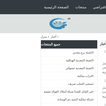
افتراضي
منتجات
الصفحة الرئيسية
أخبار
منزل
خبار
جميع المنتجات
التعبئة برج معدني
التعبئة المعدنية الهيكلية
قبل
في
التعبئة المعدنية عشوائي
زيد
التراب سلكية
ممشى الصلب صريف
مثل
غير القابل للصدأ شبكة أسلاك الفولاذ تصفية
اسا
زيد
شبكة سلكية السيد دي الوسادة