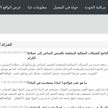
مراقبة الجودة
جولة في المعمل
معلومات عنا
عرض الواقع ال
الشركة أ
[2026-07-08 10:36:49]
ناجح للشبكات السلكية المجلفنة بالغمس الساخن إلى عملائنا
الكرام
يل دفعة جديدة من الشبكات السلكية المجلفنة بالغمس الساخن وإرسالها إلى عملائنا الدوليين.
 الجودة الصارمة والمتعددة المراحل لضمان استيفائه لأعلى معايير الصناعة. كما هو موضح 
الصورة، يضمن فريقنا المحترف تحميل الحاويات بشكل آمن ودقيق لضم...
قراءة الم
[2025-08-06 17:05:30]
ما هو عتب فولاذي؟ لماذا نستخدمه في البناء؟
ادة ما يكون عمود أفقي مصنوع من الفولاذ، يستخدم في البناء لدعم وزن المواد فوق الفتحات 
ي البناء الجدار لتشطيب هذه الفتحات ونقل الحمل إلى الجدران الداعمة. ما هو: السقف هو أس
عمود وضعت فوق فتحة في الجدار لدعم وزن المواد فوق. الأطواق ...
قراءة الم
[2025-06-26 16:45:13]
العمال في ورشة عملنا يصلحون سياج الماشية لنقل الشاحنات