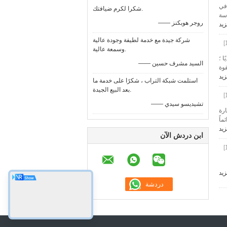
 في
شكرا لكرم ضيافتك.
دسة
—— روجر هوبكنز
زيد
شركة جيدة مع خدمة لطيفة وجودة عالية
وسمعة عالية.
ا ؛
—— السيد مشرف حسين
قوة
زيد
استلمت شبكة التراب ، شكرًا على خدمة ما
بعد البيع الجيدة.
—— تشيديسو سيدي
خذ العميل لزيارة
دائماً
زيد
ابن دردش الآن
زيد