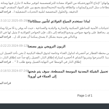
و 2025شركة "أنبينغ يوانهاي" لإنتاج الأجهزةشبكة من الفولاذ مضادة للنزلقمصممة لتوفير سلامة لا تنازل فيها ومتانة
ت مثل البتروكيماويات والطاقة والبنية التحتيةالمنتج يجمع بين علم المواد المتقدم، الهن
الدقيقة، والحلول المخصصة لتلبية التحديات التشغيلية ا...
قراءة الم
[2025-05-29 15:10:12]
لماذا نستخدم السياج الفولاذي لتأمين ممتلكاتنا؟
اجات الأمنية للمناطق السكنية والتجارية والبلدية والصناعية ، حيث أنه يوفر ردعًا مرئيًا وماديً
يحافظ على واجهة ضواحي وديةوبالإضافة إلى ذلك، فإن الحواجز الفولاذية لا مثيل لها في ال
وبالتالي هي متينة بشكل لا يصدق.يمكننا أن نقدم لك ل...
قراءة الم
[2024-09-12 10:22:23]
الزبون النرويجي يزور مصنعنا
1لقد استقبلنا الزبون النرويجي من محطة القطار ثم أحضرناه لتناول الغداء وخاصة لتذوق البطة البكينية 2.نحن نأ
مصنعنا، وهو راض جدا عن عينة لدينا. 3استرحوا وشربوا الشاي 4.أحضره لمباراة إطلاق النار، العميل رائع جداً عند إطلاق النار، 
إطلاق النار في الوسط! في النهاية،العميل وضع طلب 3 * ...
قراءة الم
[2024-07-24 10:18:53]
 / تحميل الشبكة المعدنية الموسعة المسطحة، سوف يتم شحنها
إلى العملاء في أوروبا!
قراءة الم
Page 1 of 1