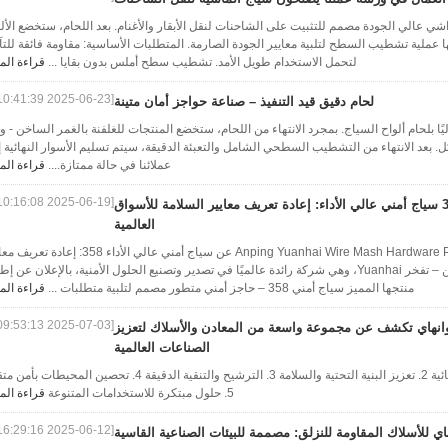
واشي عالي الجودة مصمم للتثبيت على الشاحنات لنقل الأبقار والأغنام. بعد اللحام، ستخضع الأل
ها عملية تشطيب السطح لتلبية معايير الجودة الصارمة. المتطلبات الأساسية: مقاومة فائقة للت
لتحمل الاستخدام طويل الأمد. تشطيب سطح أملس بدون بقايا ...
قراءة الم
[2025-06-23 10:41:39]
لحام دقيق قيد التنفيذ – صناعة حواجز أمان متينة
يًا بلحام ألواح السياج. بمجرد الانتهاء من اللحام، ستخضع المنتجات للغلفنة بالغمر الساخن - 
كل. بعد الانتهاء من التشطيب السطحي الشامل والتعبئة الدقيقة، سيتم تسليم الأسوار النهائية 
عملائنا في حالة ممتازة....
قراءة الم
[2025-06-19 10:16:08]
358 سياج أمني عالي الأداء: إعادة تعريف معايير السلامة للأسواق
العالمية
تكشف شركة Anping Yuanhai Wire Mash Hardware Products Co.,Ltd عن سياج أمني عالي الأداء 358: إ
السلامة للأسواق العالمية خبي، الصين – تفخر Yuanhai، وهي شركة رائدة عالميًا في تصدير وتصنيع الحلول الأمنية، بالإعلان عن 
منتجها المميز سياج أمني 358 – حاجز أمني متطور مصمم لتلبية متطلبات ...
قراءة الم
[2025-07-03 09:53:13]
يوانهاي تكشف عن مجموعة واسعة من المعادن والأسلاك لتعزيز
الصناعات العالمية
1. تعزيز الكفاءة في العمليات الكيميائية 2. تعزيز البنية التحتية والسلامة 3. الترشيح والتنقية الدقيقة 4. تحصين المحيط
5. حلول مبتكرة للاستخدامات المتنوعة
قراءة الم
[2025-06-12 16:29:16]
اي للأسلاك المقاومة للنزلق: مصممة للبيئات الصناعية القاسية