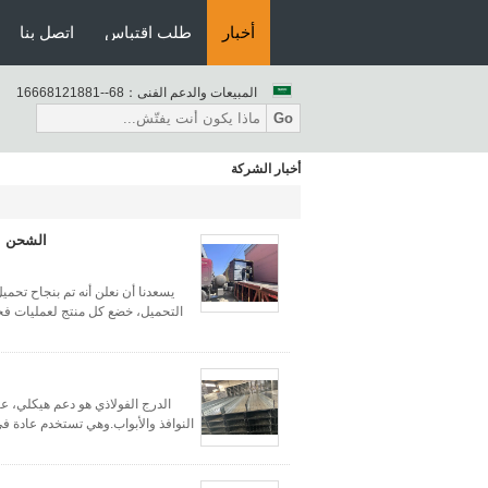
أخبار
طلب اقتباس
اتصل بنا
المبيعات والدعم الفنى：
86--18812186661
Go
أخبار الشركة
الشحن ال
يسعدنا أن نعلن أنه تم بنجاح تحم
التحميل، خضع كل منتج لعمليات فحص
الدرج الفولاذي هو دعم هيكلي، ع
النوافذ والأبواب.وهي تستخدم عادة ف