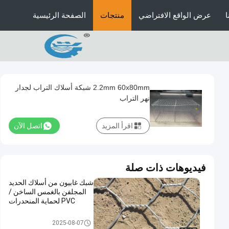
عرض الواقع الافتراضي
منتجات
الصفحة الرئيسية
2.2mm 60x80mm شبكة أسلاك التراب لجدار
نهر التراب
اقرأ المزيد
اتصل الآن
فيديوهات ذات صلة
شبك غابيون من أسلاك الحديد
المجلفن بالغمس الساخن /
PVC لحماية المنحدرات
التراب سلكية
2025-08-07