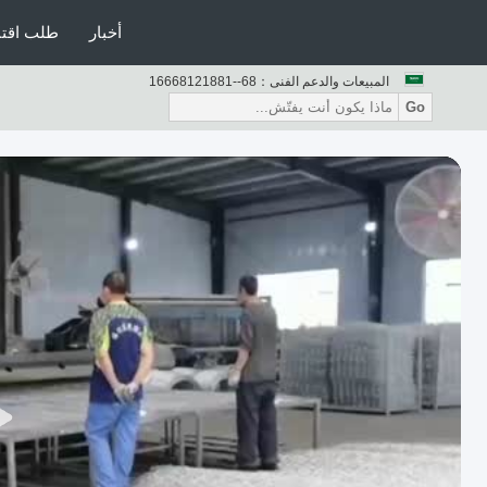
أخبار
طلب اقت
المبيعات والدعم الفنى：
86--18812186661
Go