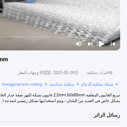
m 60x80mm
التراب سلكية
2025-05-29
552 وجهات النظر
#
شبكة سلكية الدجاج
#
سلكية سداسية
#
hexagonal wire netting
مربع الغابيون المغلفة 2.2mm 60x80mm غابيون
بشكل خاص في العديد من البلدان ، ويتم استخدامها بشكل رئيسي لنمذجة ا...
رسائل الزائر