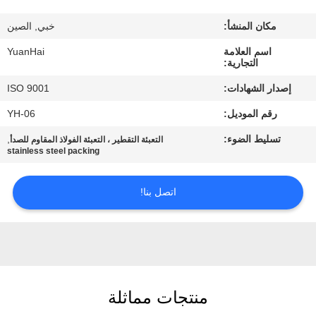
مكان المنشأ:
خبي, الصين
جولة
اسم العلامة
YuanHai
في
التجارية:
المعمل
إصدار الشهادات:
ISO 9001
رقم الموديل:
YH-06
مراقبة
تسليط الضوء:
,
التعبئة التقطير ، التعبئة الفولاذ المقاوم للصدأ
الجودة
stainless steel packing
اتصل
اتصل بنا!
بنا
أخبار
منتجات مماثلة
اطلب