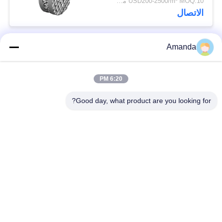
USD200-2500/m³ MOQ:10 متر مكعب
الاتصال
Amanda
فئات شعبية
جميع
6:20 PM
التعبئة برج معدني
التعبئة المعدنية الهيكلية
Good day, what product are you looking for?
التعبئة المعدنية
التراب سلكية
عشوائي
غير القابل للصدأ شبكة
ممشى الصلب صريف
أسلاك الفولاذ تصفية
شبكة سلكية السيد دي
السور الصلب المبارزة
الوسادة