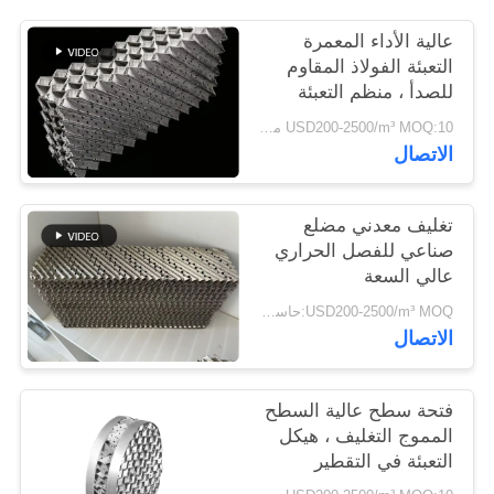
اقتباس
عالية الأداء المعمرة
التعبئة الفولاذ المقاوم
للصدأ ، منظم التعبئة
خريطة
العمود
USD200-2500/m³ MOQ:10 متر مكعب
الموقع
الاتصال
PRIVACY
تغليف معدني مضلع
POLICY
صناعي للفصل الحراري
عالي السعة
USD200-2500/m³ MOQ:حاسب شخصي 1
الاتصال
فتحة سطح عالية السطح
المموج التغليف ، هيكل
التعبئة في التقطير