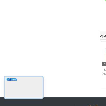
خرى
ية
ال مسحوق W /