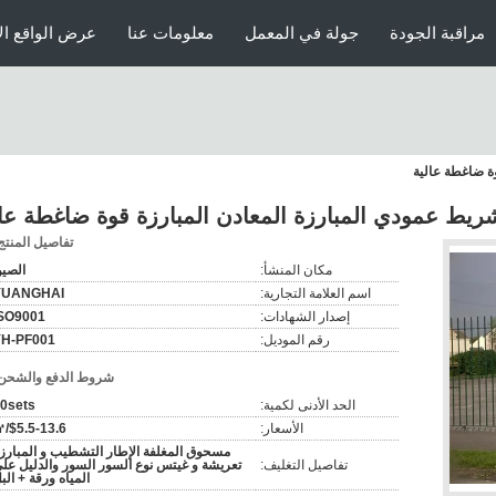
مراقبة الجودة
جولة في المعمل
معلومات عنا
عرض الواقع ال
وة ضاغطة عالية
شريط عمودي المبارزة المعادن المبارزة قوة ضاغطة عال
تفاصيل المنتج
مكان المنشأ:
الصي
اسم العلامة التجارية:
YUANGHAI
إصدار الشهادات:
SO9001
رقم الموديل:
YH-PF001
شروط الدفع والشحن
الحد الأدنى لكمية:
0sets
الأسعار:
$5.5-13.6/㎡
مسحوق المغلفة الإطار التشطيب و المبارز
تفاصيل التغليف:
تعريشة و غيتس نوع السور السور والدليل عل
المياه ورقة + الب