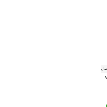
صال
A