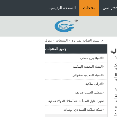
افتراضي
منتجات
الصفحة الرئيسية
السور الصلب المبارزة
المنتجات
منزل
جميع المنتجات
ية
:
التعبئة برج معدني
ن
التعبئة المعدنية الهيكلية
I
التعبئة المعدنية عشوائي
التراب سلكية
:
ممشى الصلب صريف
1
غير القابل للصدأ شبكة أسلاك الفولاذ تصفية
ة
ى
شبكة سلكية السيد دي الوسادة
ل