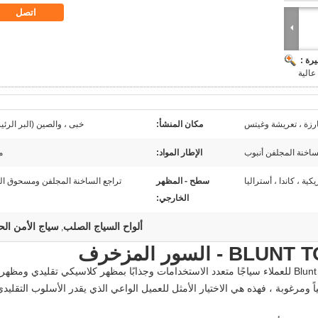
اتصل
رة :
عالية
ارزة ، تعريشة وغيتس
مكان المنشأ:
خبى ، والصين (البر الرئ
ساخنة المجلفن أنبوب
الإطار المواد:
م
كية ، كاندا ، أستراليا
سطح - المظهر
تراجع الساخنة المجلفن ومسحوق ال
الخارجي:
ألواح السياج الصلب
سياج الأمن الح
,
لسور المزخرف
يمنحك المبارزة الأمنية Blunt Top / Vertical Steel Bar للعملاء سياجًا متعدد الاستخدامات وجذابًا بمظهر كلاسيكي تقليدي ومظهر
ومرغوبة ، فهذه هي الاختيار الأمثل للعميل الواعي الذي يقدر الأسلوب التقليدي