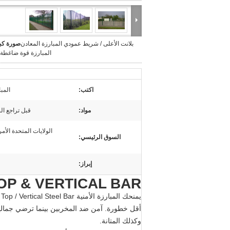
بلانت الأعلى / شريط عمودي المبارزة المعادن
صورة كبي
المبارزة قوة ضاغطة 
اكتب:
المب
مواد:
قبل تراجع ال
الولايات المتحدة الأمري
السوق الرئيسي:
إبراز:
BLUNT TOP & VERTICAL BAR - ا
أقل خطورة. آمن ضد المخربين بينما ترضي جمالياً 
وكذلك المتانة.