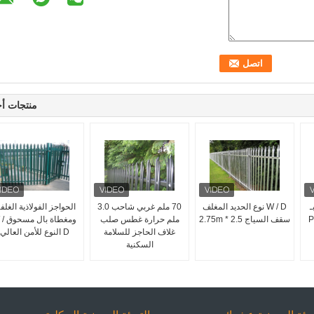
منتجات أ
ـ
W / D نوع الحديد المغلف
70 ملم غربي شاحب 3.0
الحواجز الفولاذية الغلف
P
سقف السياج 2.5 * 2.75m
ملم حرارة غطس صلب
ومغطاة ب
غلاف الحاجز للسلامة
D النوع للأمن العالي
السكنية