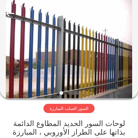
yuanhai
wire
mesh
products
Co.,
Ltd.
All
Rights
الصفحة
Reserved.
الرئيسية
منتجات
عرض
الواقع
الافتراضي
السور الصلب المبارزة
معلومات
لوحات السور الحديد المطاوع الدائمة
بذاتها على الطراز الأوروبي ، المبارزة
عنا