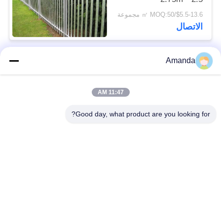
$5.5-13.6/㎡ MOQ:50 مجموعة
الاتصال
Amanda
فئات شعبية
جميع
11:47 AM
التعبئة برج معدني
التعبئة المعدنية الهيكلية
Good day, what product are you looking for?
التعبئة المعدنية
التراب سلكية
عشوائي
غير القابل للصدأ شبكة
ممشى الصلب صريف
أسلاك الفولاذ تصفية
شبكة سلكية السيد دي
السور الصلب المبارزة