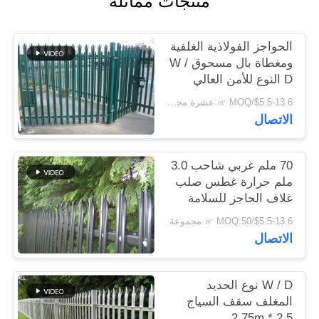
منتجات مماثلة
اقتباس
الحواجز الفولاذية الغلفية
خريطة
ومغطاة بال مسحوق W /
D النوع للأمن العالي
الموقع
$5.5-13.6/㎡ MOQ:عشرة مجموعات
الاتصال
PRIVACY
POLICY
70 ملم غربي شاحب 3.0
ملم حرارة غطس صلب
غلاف الحاجز للسلامة
السكنية
$5.5-13.6/㎡ MOQ:50 مجموعة
الاتصال
W / D نوع الحديد
المغلف سقف السياج
2.5 * 2.75m