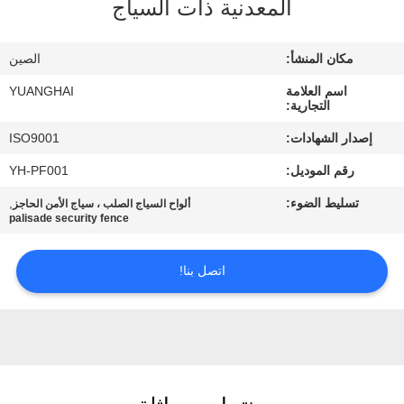
المعدنية ذات السياج
جولة
مكان المنشأ:
الصين
في
اسم العلامة
YUANGHAI
المعمل
التجارية:
إصدار الشهادات:
ISO9001
مراقبة
رقم الموديل:
YH-PF001
الجودة
تسليط الضوء:
,
ألواح السياج الصلب ، سياج الأمن الحاجز
palisade security fence
اتصل
اتصل بنا!
بنا
أخبار
اطلب